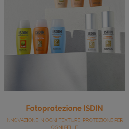
México
Perú
Portugal
South Africa
Thai - ภาษาไทย
United Arab Emirates
United Kingdom
Fotoprotezione ISDIN
United States
INNOVAZIONE IN OGNI TEXTURE, PROTEZIONE PER
OGNI PELLE