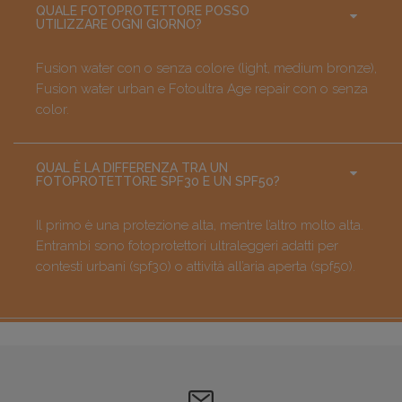
QUALE FOTOPROTETTORE POSSO
UTILIZZARE OGNI GIORNO?
Fusion water con o senza colore (light, medium bronze),
Fusion water urban e Fotoultra Age repair con o senza
color.
QUAL È LA DIFFERENZA TRA UN
FOTOPROTETTORE SPF30 E UN SPF50?
Il primo è una protezione alta, mentre l’altro molto alta.
Entrambi sono fotoprotettori ultraleggeri adatti per
contesti urbani (spf30) o attività all’aria aperta (spf50).