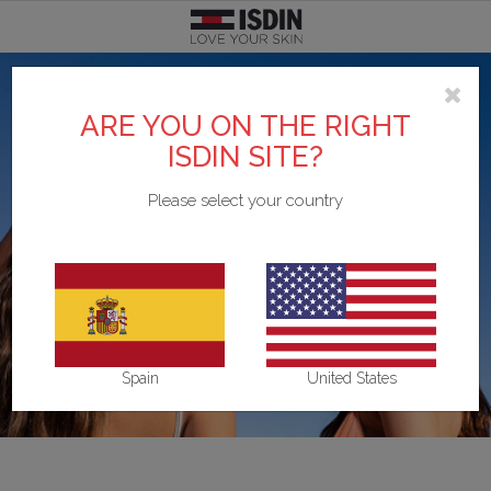
Argentina
SCOPRI DI PIÙ SU ISDIN
TEST PERSONALIZZATI
FOTOPROTEZIONE
CURE SPECIFICHE
BRANDS
CORPO
VISO
ARE YOU ON THE RIGHT
Pelle acneica
Acniben
Il nostro impegno
Test Scopri il fotoprotettore viso adatto a te
Vedi tutto
Vedi tutto
Vedi tutto
Belgique
ISDIN SITE?
Please select your country
Detergenti
Gel da Bagno
Viso
Allergia solare e danno attinico
Antipiojos ISDIN
L'azienda
Test Scopri la tua beauty routine
België
Contorno occhi
Creme e lozioni
Corpo
Antiage
Nutradeica
Unisciti a Love ISDIN
Brasil
Fiale e Sieri
Mani e piedi
Bambini e neonati
Forfora
Si-Nails
Bulgaria - България
Spain
United States
Creme viso
Capelli
Specifica
Macchie e imperfezioni
Fotoprotector ISDIN
Chile
Labbra
Repellente insetti
Labbra
Pelle atopica
Foto Ultra ISDIN
China - 中国