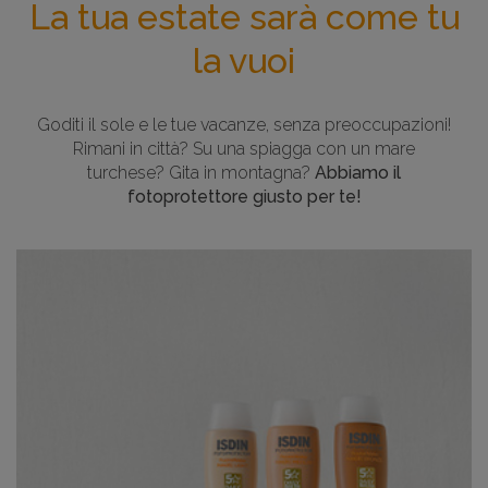
La tua estate sarà come tu
After Sun
Pelle grassa
Protector Labial ISDIN
Colombia
la vuoi
Integratore alimentare
Pelle secca
Germisdin
Croatian - Hrvatski
Goditi il sole e le tue vacanze, senza preoccupazioni!
Psoriasi
Nutratopic
Deutschland
Rimani in città? Su una spiagga con un mare
turchese? Gita in montagna?
Abbiamo il
fotoprotettore giusto per te!
Unghie
Ureadin
España
ISDIN Shampoo
France
ISDINCEUTICS
Greece - Ελλάδα
Psorisdin
Italia
Maroc - al-Magrib