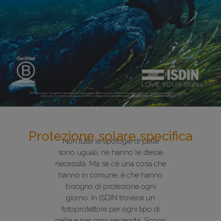
Protezione solare specifica
Non tutte le tipologie di pelle
sono uguali, nè hanno le stesse
necessità. Ma se c’è una cosa che
hanno in comune, è che hanno
bisogno di protezione ogni
giorno. In ISDIN troverai un
fotoprotettore per ogni tipo di
pelle e per ogni necessità. Scopri