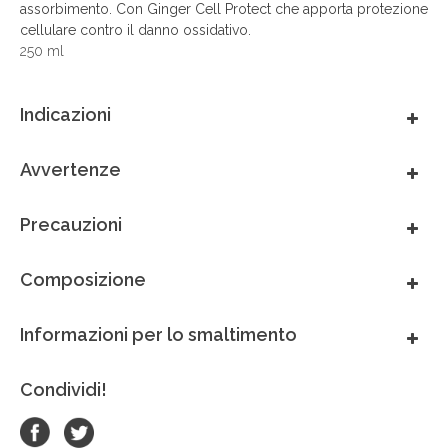
assorbimento. Con Ginger Cell Protect che apporta protezione
México
cellulare contro il danno ossidativo.
250 ml
Perú
Indicazioni
Portugal
Avvertenze
South Africa
Precauzioni
Thai - ภาษาไทย
Composizione
United Arab Emirates
Informazioni per lo smaltimento
United Kingdom
Condividi!
United States