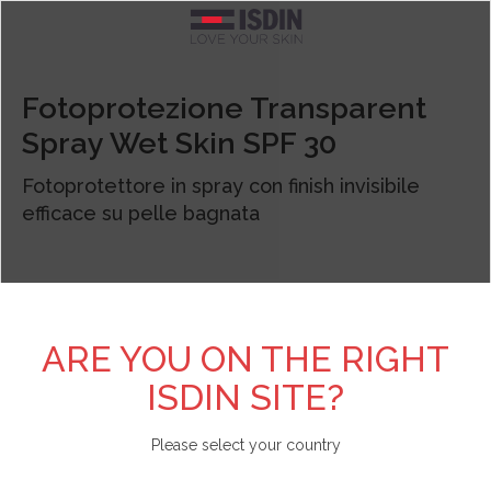
Argentina
TEST PERSONALIZZATI
SCOPRI DI PIÙ SU ISDIN
FOTOPROTEZIONE
CURE SPECIFICHE
BRANDS
CORPO
VISO
Fotoprotezione Transparent
Spray Wet Skin SPF 30
Pelle acneica
Acniben
Il nostro impegno
Test Scopri il fotoprotettore viso adatto a te
Vedi tutto
Vedi tutto
Vedi tutto
Belgique
Fotoprotettore in spray con finish invisibile
Detergenti
Gel da Bagno
Viso
Allergia solare e danno attinico
Antipiojos ISDIN
L'azienda
Test Scopri la tua beauty routine
België
efficace su pelle bagnata
Contorno occhi
Creme e lozioni
Corpo
Antiage
Nutradeica
Unisciti a Love ISDIN
Brasil
Fiale e Sieri
Mani e piedi
Bambini e neonati
Forfora
Si-Nails
Bulgaria - България
ARE YOU ON THE RIGHT
ISDIN SITE?
Creme viso
Capelli
Specifica
Macchie e imperfezioni
Fotoprotector ISDIN
Chile
Please select your country
Labbra
Repellente insetti
Labbra
Pelle atopica
Foto Ultra ISDIN
China - 中国