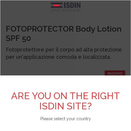
Argentina
TEST PERSONALIZZATI
SCOPRI DI PIÙ SU ISDIN
FOTOPROTEZIONE
CURE SPECIFICHE
BRANDS
CORPO
VISO
FOTOPROTECTOR Body Lotion
SPF 50
Pelle acneica
Acniben
Il nostro impegno
Test Scopri il fotoprotettore viso adatto a te
Vedi tutto
Vedi tutto
Vedi tutto
Belgique
Fotoprotettore per il corpo ad alta protezione
Detergenti
Gel da Bagno
Viso
Allergia solare e danno attinico
Antipiojos ISDIN
L'azienda
Test Scopri la tua beauty routine
België
per un'applicazione comoda e localizzata.
Contorno occhi
Creme e lozioni
Corpo
Antiage
Nutradeica
Unisciti a Love ISDIN
Brasil
Fiale e Sieri
Mani e piedi
Bambini e neonati
Forfora
Si-Nails
Bulgaria - България
ARE YOU ON THE RIGHT
ISDIN SITE?
Creme viso
Capelli
Specifica
Macchie e imperfezioni
Fotoprotector ISDIN
Chile
Please select your country
Labbra
Repellente insetti
Labbra
Pelle atopica
Foto Ultra ISDIN
China - 中国