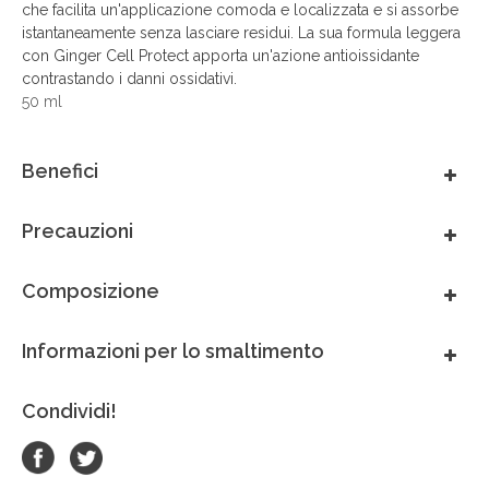
che facilita un'applicazione comoda e localizzata e si assorbe
México
istantaneamente senza lasciare residui. La sua formula leggera
con Ginger Cell Protect apporta un'azione antioissidante
contrastando i danni ossidativi.
Perú
50 ml
Portugal
Benefici
South Africa
Precauzioni
Thai - ภาษาไทย
Composizione
United Arab Emirates
Informazioni per lo smaltimento
United Kingdom
Condividi!
United States