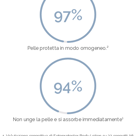
97
%
Pelle protetta in modo omogeneo.²
94
%
Non unge la pelle e si assorbe immediatamente¹
1. Valutazione soggettiva di Fotoprotector Body Lotion su 32 soggetti (di