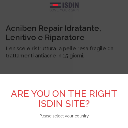
Argentina
TEST PERSONALIZZATI
SCOPRI DI PIÙ SU ISDIN
FOTOPROTEZIONE
CURE SPECIFICHE
BRANDS
CORPO
VISO
Acniben Repair Idratante,
Lenitivo e Riparatore
Pelle acneica
Acniben
Il nostro impegno
Test Scopri il fotoprotettore viso adatto a te
Vedi tutto
Vedi tutto
Vedi tutto
Belgique
Lenisce e ristruttura la pelle resa fragile dai
Detergenti
Gel da Bagno
Viso
Allergia solare e danno attinico
Antipiojos ISDIN
L'azienda
Test Scopri la tua beauty routine
België
trattamenti antiacne in 15 giorni.
Contorno occhi
Creme e lozioni
Corpo
Antiage
Nutradeica
Unisciti a Love ISDIN
Brasil
Fiale e Sieri
Mani e piedi
Bambini e neonati
Forfora
Si-Nails
Bulgaria - България
ARE YOU ON THE RIGHT
ISDIN SITE?
Creme viso
Capelli
Specifica
Macchie e imperfezioni
Fotoprotector ISDIN
Chile
Please select your country
Labbra
Repellente insetti
Labbra
Pelle atopica
Foto Ultra ISDIN
China - 中国