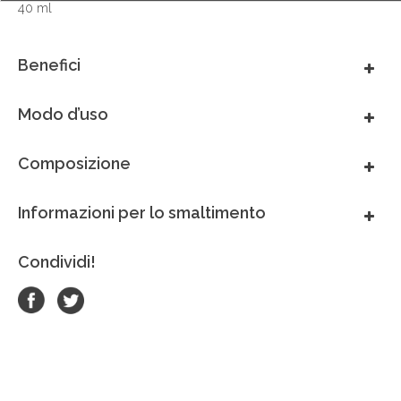
40 ml
México
Benefici
Perú
Modo d’uso
Portugal
Composizione
South Africa
Informazioni per lo smaltimento
Thai - ภาษาไทย
Condividi!
United Arab Emirates
United Kingdom
United States