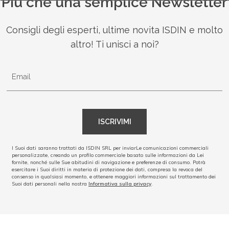
Più che una semplice Newsletter
México
Consigli degli esperti, ultime novita ISDIN e molto
Perú
altro! Ti unisci a noi?
Portugal
Email
South Africa
ISCRIVIMI
Thai - ภาษาไทย
I Suoi dati saranno trattati da ISDIN SRL per inviarLe comunicazioni commerciali
United Arab Emirates
personalizzate, creando un profilo commerciale basato sulle informazioni da Lei
fornite, nonché sulle Sue abitudini di navigazione e preferenze di consumo. Potrà
esercitare i Suoi diritti in materia di protezione dei dati, compresa la revoca del
consenso in qualsiasi momento, e ottenere maggiori informazioni sul trattamento dei
United Kingdom
Suoi dati personali nella nostra
Informativa sulla privacy
.
United States