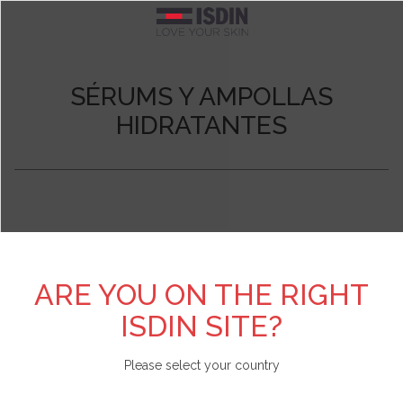
Argentina
TEST PERSONALIZZATI
SCOPRI DI PIÙ SU ISDIN
FOTOPROTEZIONE
CURE SPECIFICHE
BRANDS
CORPO
VISO
SÉRUMS Y AMPOLLAS
Pelle acneica
Acniben
Il nostro impegno
Test Scopri il fotoprotettore viso adatto a te
Vedi tutto
Vedi tutto
Vedi tutto
Belgique
HIDRATANTES
Detergenti
Gel da Bagno
Viso
Allergia solare e danno attinico
Antipiojos ISDIN
L'azienda
Test Scopri la tua beauty routine
België
Contorno occhi
Creme e lozioni
Corpo
Antiage
Nutradeica
Unisciti a Love ISDIN
Brasil
Fiale e Sieri
Mani e piedi
Bambini e neonati
Forfora
Si-Nails
Bulgaria - България
ARE YOU ON THE RIGHT
ISDIN SITE?
Creme viso
Capelli
Specifica
Macchie e imperfezioni
Fotoprotector ISDIN
Chile
Please select your country
Labbra
Repellente insetti
Labbra
Pelle atopica
Foto Ultra ISDIN
China - 中国