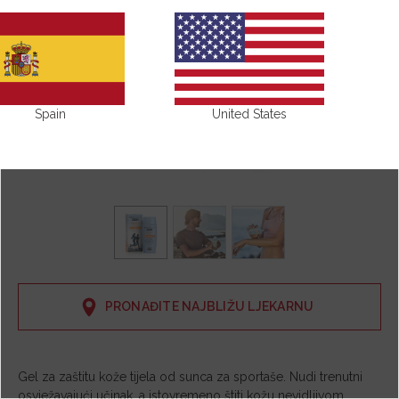
Spain
United States
PRONAĐITE NAJBLIŽU LJEKARNU
Gel za zaštitu kože tijela od sunca za sportaše. Nudi trenutni
osvježavajući učinak, a istovremeno štiti kožu nevidljivom