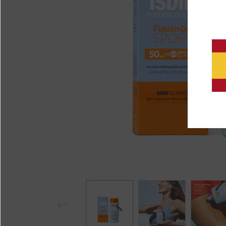
Pr
eviou
s