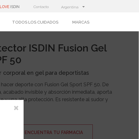
LOVE
ISDIN
Contacto
Argentina
TODOS LOS CUIDADOS
MARCAS
ector ISDIN Fusion Gel
PF 50
r corporal en gel para deportistas
l hacer deporte con Fusion Gel Sport SPF 50. De
ra, acabado invisible y absorción inmediata, aporta
e y una alta protección. Es resistente al sudor y
 agua.
ENCUENTRA TU FARMACIA