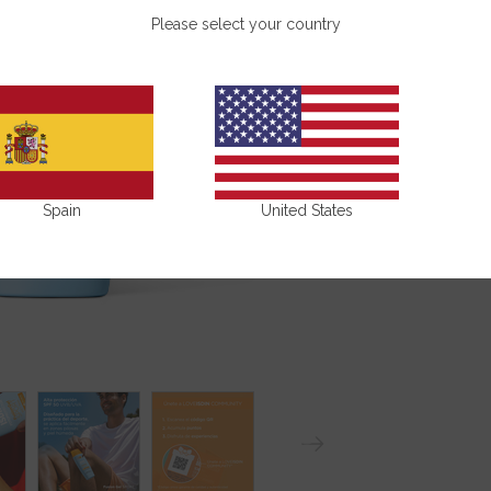
Please select your country
Beneficios
Composició
¡Compártelo
Spain
United States
N
ext