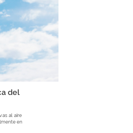
ca del
as al aire
cilmente en