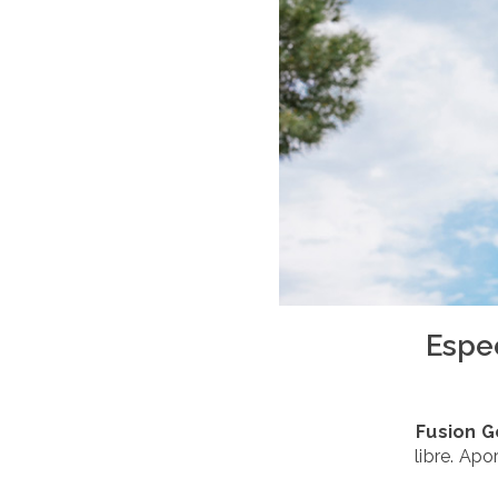
Espec
Fusion G
libre. Apo