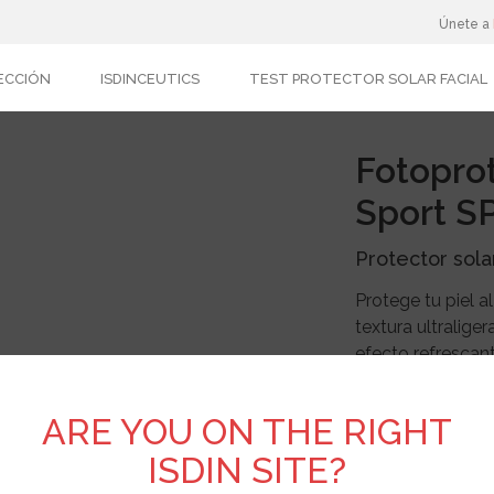
Únete a
ECCIÓN
ISDINCEUTICS
TEST PROTECTOR SOLAR FACIAL
Fotoprot
Sport S
Protector sola
Protege tu piel a
textura ultralige
efecto refrescant
muy resistente al
ARE YOU ON THE RIGHT
ISDIN SITE?
COMPRAR