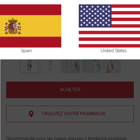
Spain
United States
ACHETER
TROUVEZ VOTRE PHARMACIE
Recommandé pour les peaux grasses à tendance acnéique