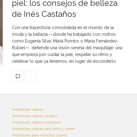
piel: los consejos de belleza
de Inés Castaños
Con una trayectoria consolidada en el mundo de la
moda y la belleza —donde ha trabajado con rostros
como Eugenia Silva, María Pombo o María Fernández-
Rubíes—, defiende una visión serena del maquillaje: una
que empieza por cuidar la piel, respetar su ritmo y
celebrar lo que ya tenemos, en lugar de esconderlo.
Protectores solares
Protectores solares faciales
Protectores solares corporales
Protectores solares para niños y bebés
Protectores para manchas solares