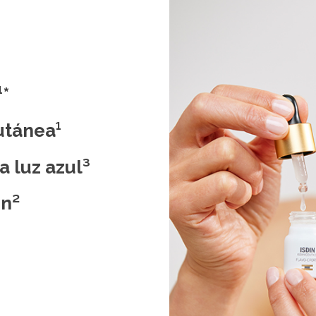
*
utánea¹
a luz azul³
ón²