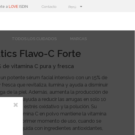
ete a
LOVE
ISDIN
Contacto
Perú
TODOS LOS CUIDADOS
MARCAS
tics Flavo-C Forte
 de vitamina C pura y fresca
 un potente sérum facial intensivo con un 15% de
 fresca que revitaliza, ilumina y ayuda a disminuir
tiga de la piel. Además, aumenta la producción de
firmeza y ayuda a reducir las arrugas en solo 10
la piel del estrés oxidativo y la polución. Su
o con vitamina C en polvo mantiene la vitamina
le hasta el primer momento de uso, cuando se
lución líquida con ingredientes antioxidantes,