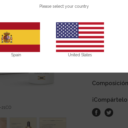
hidratantes y ant
Please select your country
COMPRAR
Beneficios
Spain
United States
Modo de us
Composició
¡Compártelo
-21CO