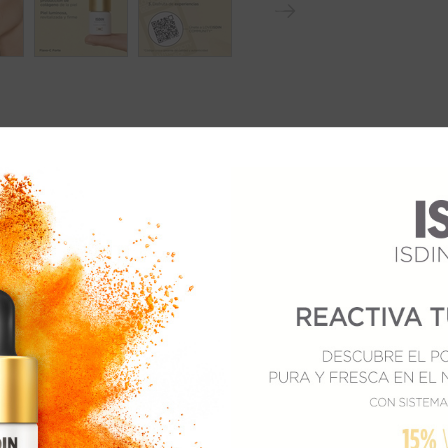
N
ext