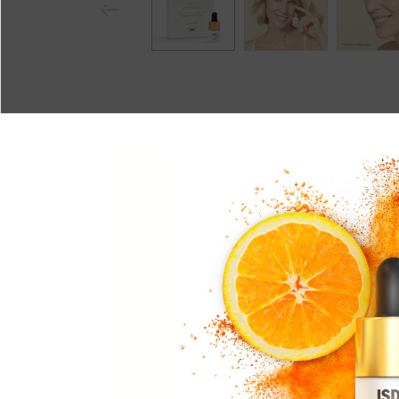
Pr
eviou
s