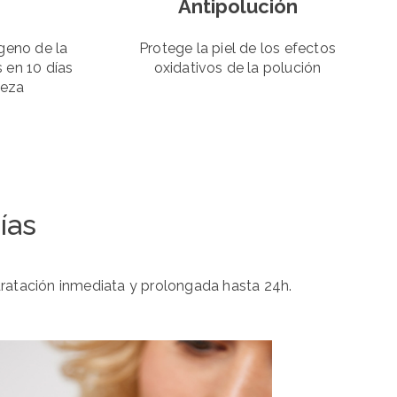
Antipolución
geno de la
Protege la piel de los efectos
s en 10 días
oxidativos de la polución
meza
ías
dratación inmediata y prolongada hasta 24h.