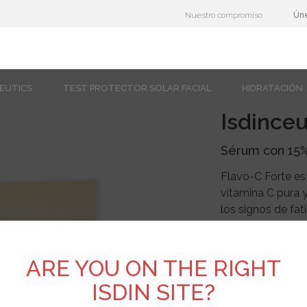
Nuestro compromiso
Ún
CEUTICS
TEST PROTECTOR SOLAR FACIAL
HIDRATACIÓN
Isdinceu
Sérum con 15%
Flavo-C Forte es
vitamina C pura y
los signos de fa
colágeno, aporta 
días, protegiendo 
innovador format
ARE YOU ON THE RIGHT
C fresca y estab
ISDIN SITE?
mezcla con una so