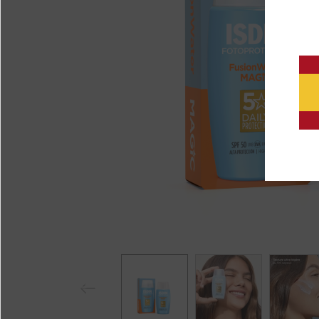
Pr
eviou
s