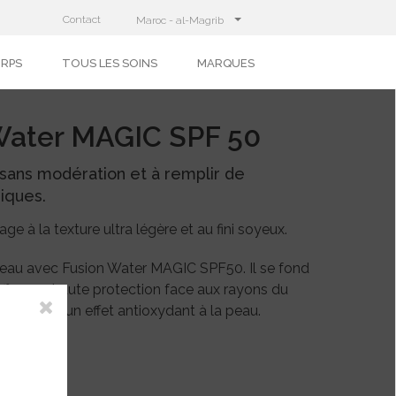
Contact
Maroc - al-Magrib
ORPS
TOUS LES SOINS
MARQUES
Water MAGIC SPF 50
ans modération et à remplir de
ques.
ge à la texture ultra légère et au fini soyeux.
eau avec Fusion Water MAGIC SPF50. Il se fond
ffre une haute protection face aux rayons du
 et apporte un effet antioxydant à la peau.