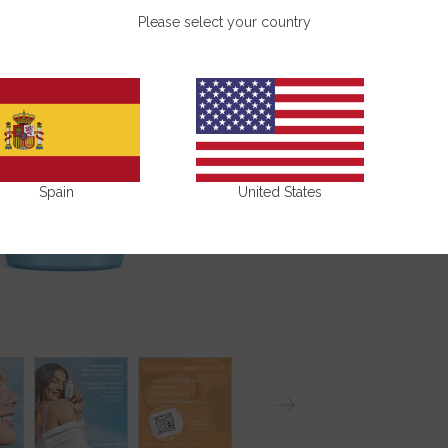
Bénéfices
Please select your country
Composition
Partagez-le!
Spain
United States
N
ext