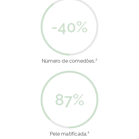
-40
%
Número de comedões.²
87
%
Pele matificada.³