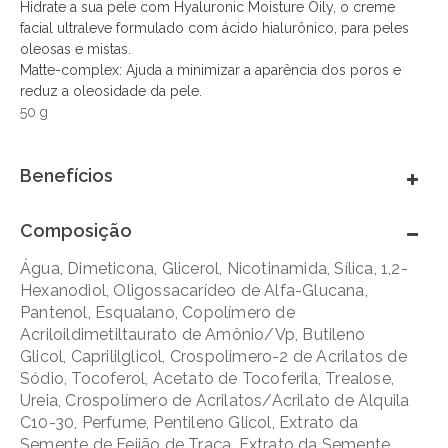
Hidrate a sua pele com Hyaluronic Moisture Oily, o creme
facial ultraleve formulado com ácido hialurônico, para peles
oleosas e mistas.
Matte-complex: Ajuda a minimizar a aparência dos poros e
reduz a oleosidade da pele.
50 g
Benefícios
Composição
Água, Dimeticona, Glicerol, Nicotinamida, Sílica, 1,2-
Hexanodiol, Oligossacarídeo de Alfa-Glucana,
Pantenol, Esqualano, Copolímero de
Acriloildimetiltaurato de Amônio/Vp, Butileno
Glicol, Caprililglicol, Crospolímero-2 de Acrilatos de
Sódio, Tocoferol, Acetato de Tocoferila, Trealose,
Ureia, Crospolímero de Acrilatos/Acrilato de Alquila
C10-30, Perfume, Pentileno Glicol, Extrato da
Semente de Feijão de Traça, Extrato da Semente