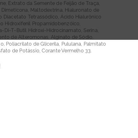
me, Extrato da Semente de Feijão de Traça,
Dimeticona, Maltodextrina, Hialuronato de
 Diacetato Tetrassódico, Ácido Hialurônico
do Hidroxifenil Propamidobenzóico,
tra-Di-T-Butil Hidroxi-Hidrocinamato, Serina,
ento de Alteromonas, Alginato de Sódio,
, Poliacrilato de Glicerila, Pululana, Palmitato
sfato de Potássio, Corante Vermelho 33.
!