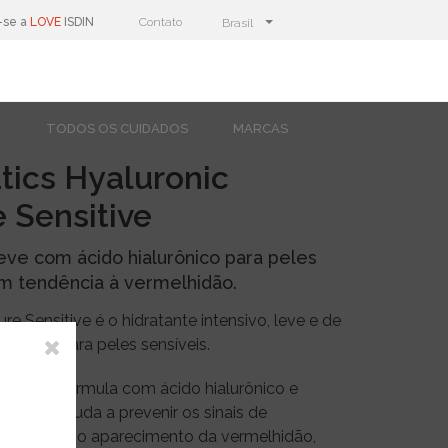
-se a
LOVE
ISDIN
Contato
Brasil
O
TODOS OS CUIDADOS
MARCAS
tics Hyaluronic
 Sensitive
eve com ácido hialurônico para peles
om tendência à vermelhidão.
re Sensitive é o hidratante intensivo, leve e de
erfeito para peles sensíveis.
as à sua fórmula com ácido hialurônico e
mplex, ajuda a prevenir os sinais de
 a reduzir o aparecimento da vermelhidão,