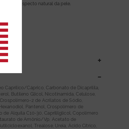
nsação e aspecto natural da pele.
eo Caprílico/Cáprico, Carbonato de Dicaprilila,
erol, Butileno Glicol, Nicotinamida, Celulose,
, Crospolímero-2 de Acrilatos de Sódio,
Hexanodiol, Pantenol, Crospolímero de
o de Alquila C10-30, Caprililglicol, Copolímero
iltaurato de Amônio/Vp, Acetato de
utilcicloexanol, Trealose, Ureia, Ácido Cítrico,