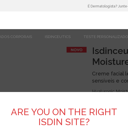
É Dermatologista? Junte
ADOS CORPORAIS
ISDINCEUTICS
TESTE PERSONALIZAD
Isdinceu
Moisture
Creme facial l
sensíveis e c
Hyaluronic Moistu
rápida absorção p
ARE YOU ON THE RIGHT
Além disso, graç
Redness Relief Co
ISDIN SITE?
envelhecimento e