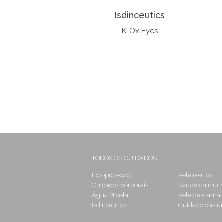
Isdinceutics
K-Ox Eyes
TODOS OS CUIDADOS
Fotoproteção
Pele reativa
Cuidados corporais
Saúde da mul
Água Micelar
Pele descamat
Isdinceutics
Cuidado das u