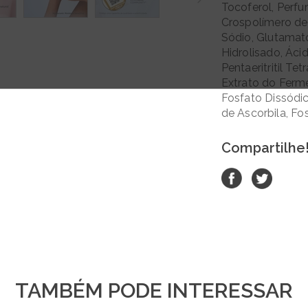
Tocoferol, Perfu
Crospolímero de 
Sódio, Glutamato
Hidrolisado, Áci
Pentaeritritil Te
Extrato do Ferm
Fosfato Dissódico
de Ascorbila, Fo
Compartilhe
TAMBÉM PODE INTERESSAR