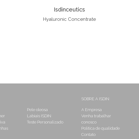
Isdinceutics
Hyaluronic Concentrate
SOBRE A ISDIN
Pele oleosa
A Empresa
her
Labiais ISDIN
Venha trabalhar
iva
Teste Personalizado
conosco
nhas
Política de qualidade
Contato