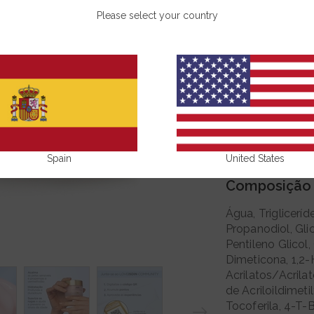
restaurando a se
Please select your country
50 g
COMPRAR
Benefícios
Spain
United States
Composição
Água, Trigliceríd
Propanodiol, Glic
Pentileno Glicol
Dimeticona, 1,2-
Acrilatos/Acrilat
de Acriloildimet
Tocoferila, 4-T-B
Next