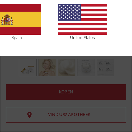
Spain
United States
KOPEN
VIND UW APOTHEEK