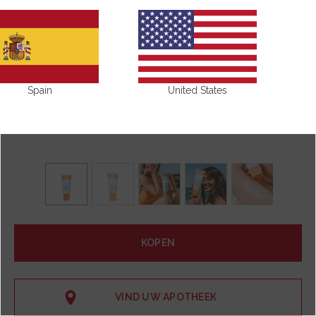
Spain
United States
KOPEN
VIND UW APOTHEEK