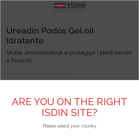
Argentina
TEST PERSONALIZZATI
SCOPRI DI PIÙ SU ISDIN
FOTOPROTEZIONE
CURE SPECIFICHE
BRANDS
CORPO
VISO
Ureadin Podos Gel oil
Idratante
Pelle acneica
Acniben
Il nostro impegno
Test Scopri il fotoprotettore viso adatto a te
Vedi tutto
Vedi tutto
Vedi tutto
Belgique
Idrata, ammorbidisce e protegge i piedi secchi
Detergenti
Gel da Bagno
Viso
Allergia solare e danno attinico
Antipiojos ISDIN
L'azienda
Test Scopri la tua beauty routine
België
e fissurati.
Contorno occhi
Creme e lozioni
Corpo
Antiage
Nutradeica
Unisciti a Love ISDIN
Brasil
Fiale e Sieri
Mani e piedi
Bambini e neonati
Forfora
Si-Nails
Bulgaria - България
ARE YOU ON THE RIGHT
ISDIN SITE?
Creme viso
Capelli
Specifica
Macchie e imperfezioni
Fotoprotector ISDIN
Chile
Please select your country
Labbra
Repellente insetti
Labbra
Pelle atopica
Foto Ultra ISDIN
China - 中国