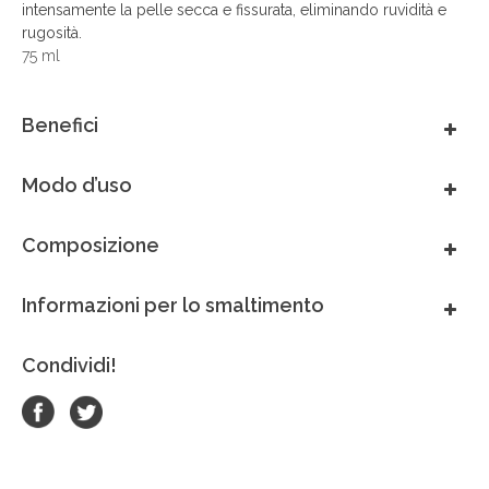
intensamente la pelle secca e fissurata, eliminando ruvidità e
México
rugosità.
75 ml
Perú
Benefici
Portugal
Modo d’uso
South Africa
Composizione
Thai - ภาษาไทย
Informazioni per lo smaltimento
United Arab Emirates
Condividi!
United Kingdom
United States