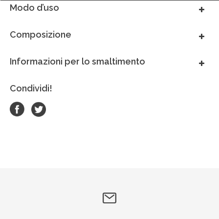
Modo d’uso
México
Composizione
Perú
Informazioni per lo smaltimento
Portugal
Condividi!
South Africa
Thai - ภาษาไทย
United Arab Emirates
United Kingdom
United States