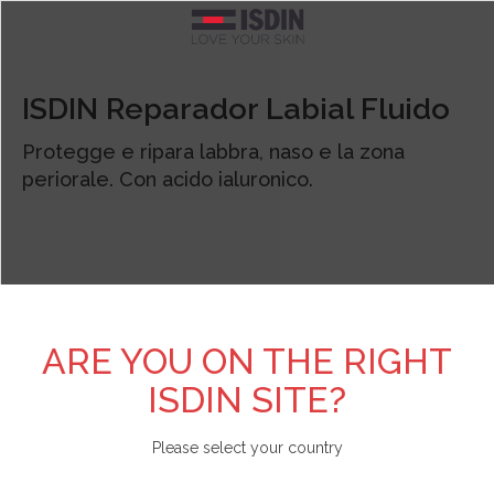
Argentina
TEST PERSONALIZZATI
SCOPRI DI PIÙ SU ISDIN
FOTOPROTEZIONE
CURE SPECIFICHE
BRANDS
CORPO
VISO
ISDIN Reparador Labial Fluido
Pelle acneica
Acniben
Il nostro impegno
Test Scopri il fotoprotettore viso adatto a te
Vedi tutto
Vedi tutto
Vedi tutto
Belgique
Protegge e ripara labbra, naso e la zona
periorale. Con acido ialuronico.
Detergenti
Gel da Bagno
Viso
Allergia solare e danno attinico
Antipiojos ISDIN
L'azienda
Test Scopri la tua beauty routine
België
Contorno occhi
Creme e lozioni
Corpo
Antiage
Nutradeica
Unisciti a Love ISDIN
Brasil
Fiale e Sieri
Mani e piedi
Bambini e neonati
Forfora
Si-Nails
Bulgaria - България
ARE YOU ON THE RIGHT
ISDIN SITE?
Creme viso
Capelli
Specifica
Macchie e imperfezioni
Fotoprotector ISDIN
Chile
Please select your country
Labbra
Repellente insetti
Labbra
Pelle atopica
Foto Ultra ISDIN
China - 中国