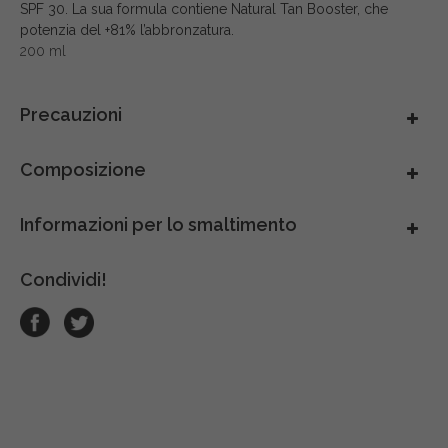
SPF 30. La sua formula contiene Natural Tan Booster, che
México
potenzia del +81% l’abbronzatura.
200 ml
Perú
Precauzioni
Portugal
Composizione
South Africa
Informazioni per lo smaltimento
Thai - ภาษาไทย
Condividi!
United Arab Emirates
United Kingdom
United States