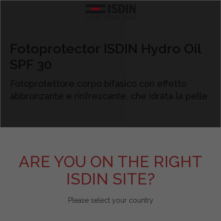
Argentina
TEST PERSONALIZZATI
SCOPRI DI PIÙ SU ISDIN
FOTOPROTEZIONE
CURE SPECIFICHE
BRANDS
CORPO
VISO
Fotoprotector ISDIN Hydro Oil
SPF 30
Pelle acneica
Acniben
Il nostro impegno
Test Scopri il fotoprotettore viso adatto a te
Vedi tutto
Vedi tutto
Vedi tutto
Belgique
Fotoprotettore corpo bifasico con effetto
Detergenti
Gel da Bagno
Viso
Allergia solare e danno attinico
Antipiojos ISDIN
L'azienda
Test Scopri la tua beauty routine
België
abbronzante e rinfrescante, che idrata la pelle
Contorno occhi
Creme e lozioni
Corpo
Antiage
Nutradeica
Unisciti a Love ISDIN
Brasil
Fiale e Sieri
Mani e piedi
Bambini e neonati
Forfora
Si-Nails
Bulgaria - България
ARE YOU ON THE RIGHT
ISDIN SITE?
Creme viso
Capelli
Specifica
Macchie e imperfezioni
Fotoprotector ISDIN
Chile
Please select your country
Labbra
Repellente insetti
Labbra
Pelle atopica
Foto Ultra ISDIN
China - 中国