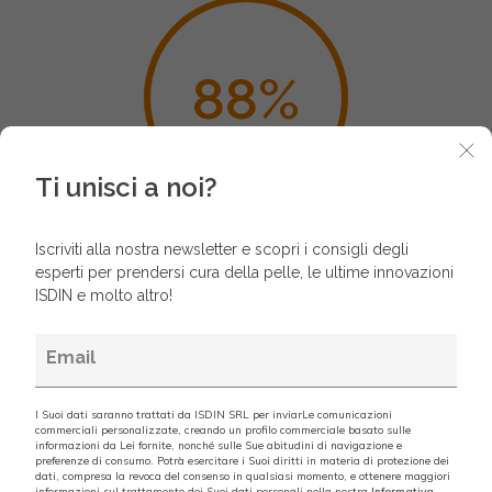
88
%
Ti unisci a noi?
Non lascia residui sulla pelle¹
Iscriviti alla nostra newsletter e scopri i consigli degli
esperti per prendersi cura della pelle, le ultime innovazioni
¹ Valutazione di sicurezza ed efficacia di Hydrooil in 32 soggetti tra 18 e
ISDIN e molto altro!
70 anni con pelle sensibile, durante 28 giorni in normali condizioni di
utilizzo. Data on file, 2022
Email
I Suoi dati saranno trattati da ISDIN SRL per inviarLe comunicazioni
commerciali personalizzate, creando un profilo commerciale basato sulle
Abbronzatura prolungata
informazioni da Lei fornite, nonché sulle Sue abitudini di navigazione e
preferenze di consumo. Potrà esercitare i Suoi diritti in materia di protezione dei
dati, compresa la revoca del consenso in qualsiasi momento, e ottenere maggiori
La formula di Hydro Oil SPF 30 contiene Natural
informazioni sul trattamento dei Suoi dati personali nella nostra
Informativa