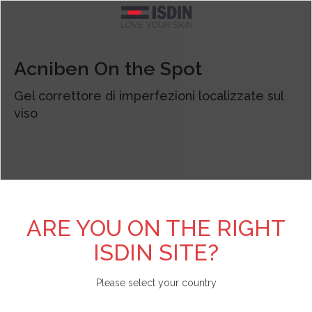
Argentina
TEST PERSONALIZZATI
SCOPRI DI PIÙ SU ISDIN
FOTOPROTEZIONE
CURE SPECIFICHE
BRANDS
CORPO
VISO
Acniben On the Spot
Pelle acneica
Acniben
Il nostro impegno
Test Scopri il fotoprotettore viso adatto a te
Vedi tutto
Vedi tutto
Vedi tutto
Belgique
Gel correttore di imperfezioni localizzate sul
viso
Detergenti
Gel da Bagno
Viso
Allergia solare e danno attinico
Antipiojos ISDIN
L'azienda
Test Scopri la tua beauty routine
België
Contorno occhi
Creme e lozioni
Corpo
Antiage
Nutradeica
Unisciti a Love ISDIN
Brasil
Fiale e Sieri
Mani e piedi
Bambini e neonati
Forfora
Si-Nails
Bulgaria - България
ARE YOU ON THE RIGHT
ISDIN SITE?
Creme viso
Capelli
Specifica
Macchie e imperfezioni
Fotoprotector ISDIN
Chile
Please select your country
Labbra
Repellente insetti
Labbra
Pelle atopica
Foto Ultra ISDIN
China - 中国