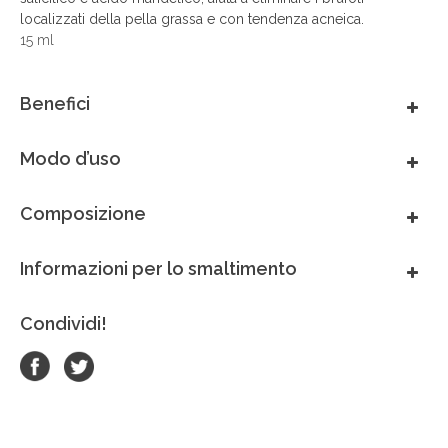
México
localizzati della pella grassa e con tendenza acneica.
15 ml
Perú
Benefici
Portugal
Modo d’uso
South Africa
Composizione
Thai - ภาษาไทย
Informazioni per lo smaltimento
United Arab Emirates
Condividi!
United Kingdom
United States