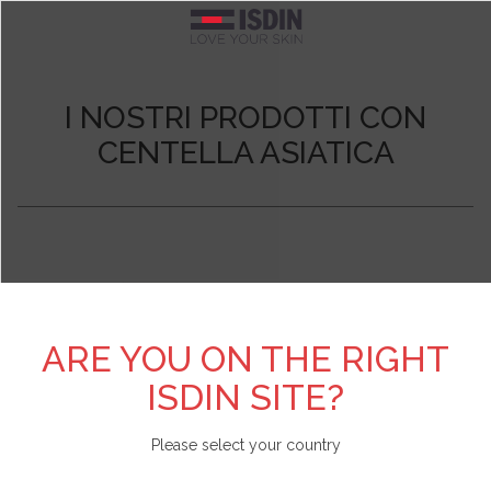
Argentina
TEST PERSONALIZZATI
SCOPRI DI PIÙ SU ISDIN
FOTOPROTEZIONE
CURE SPECIFICHE
BRANDS
CORPO
VISO
I NOSTRI PRODOTTI CON
Pelle acneica
Acniben
Il nostro impegno
Test Scopri il fotoprotettore viso adatto a te
Vedi tutto
Vedi tutto
Vedi tutto
Belgique
CENTELLA ASIATICA
Detergenti
Gel da Bagno
Viso
Allergia solare e danno attinico
Antipiojos ISDIN
L'azienda
Test Scopri la tua beauty routine
België
Contorno occhi
Creme e lozioni
Corpo
Antiage
Nutradeica
Unisciti a Love ISDIN
Brasil
Fiale e Sieri
Mani e piedi
Bambini e neonati
Forfora
Si-Nails
Bulgaria - България
ARE YOU ON THE RIGHT
ISDIN SITE?
Creme viso
Capelli
Specifica
Macchie e imperfezioni
Fotoprotector ISDIN
Chile
Please select your country
Labbra
Repellente insetti
Labbra
Pelle atopica
Foto Ultra ISDIN
China - 中国