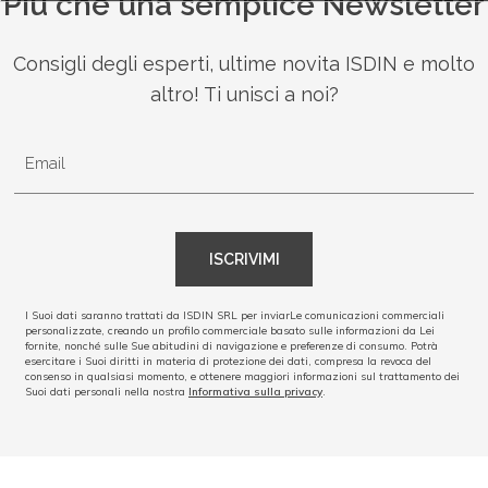
Più che una semplice Newsletter
México
Consigli degli esperti, ultime novita ISDIN e molto
Perú
altro! Ti unisci a noi?
Portugal
Email
South Africa
ISCRIVIMI
Thai - ภาษาไทย
I Suoi dati saranno trattati da ISDIN SRL per inviarLe comunicazioni commerciali
United Arab Emirates
personalizzate, creando un profilo commerciale basato sulle informazioni da Lei
fornite, nonché sulle Sue abitudini di navigazione e preferenze di consumo. Potrà
esercitare i Suoi diritti in materia di protezione dei dati, compresa la revoca del
consenso in qualsiasi momento, e ottenere maggiori informazioni sul trattamento dei
United Kingdom
Suoi dati personali nella nostra
Informativa sulla privacy
.
United States