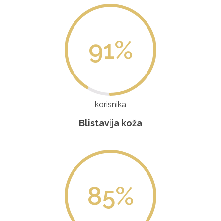
91
%
korisnika
Blistavija koža
85
%