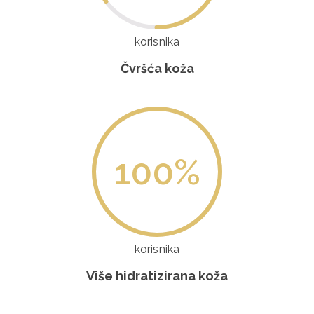
korisnika
Čvršća koža
100
%
korisnika
Više hidratizirana koža