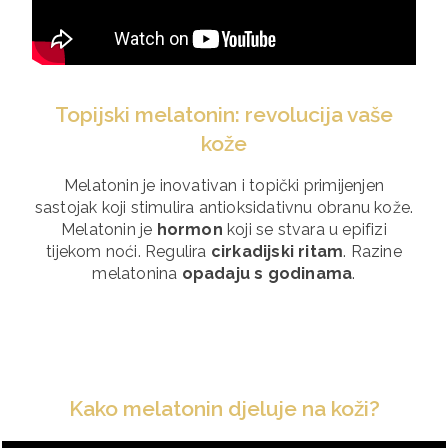
Topijski melatonin: revolucija vaše
kože
Melatonin je inovativan i topički primijenjen
sastojak koji stimulira antioksidativnu obranu kože.
Melatonin je
hormon
koji se stvara u epifizi
tijekom noći. Regulira
cirkadijski ritam
. Razine
melatonina
opadaju s godinama
.
Kako melatonin djeluje na koži?