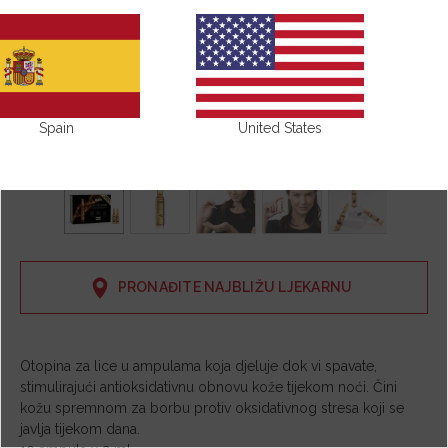
Spain
United States
PRONAĐITE NAJBLIŽU LJEKARNU
Otopina za lice u ampulama koja djeluje dok vi spavate,
stimulirajući antioksidativnu obnovu kože tijekom noći. Čini
kožu spremnom za borbu protiv oksidativnog stresa koji se
javlja tijekom dana.