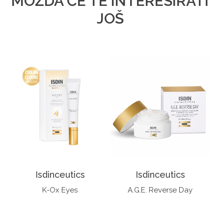
MOŽDA ĆE TE INTERESIRATI
JOŠ
Isdinceutics
Isdinceutics
K-Ox Eyes
A.G.E. Reverse Day