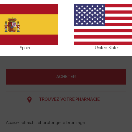
Spain
United States
ACHETER
TROUVEZ VOTRE PHARMACIE
Apaise, rafraîchit et prolonge le bronzage.