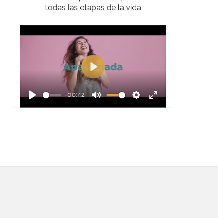
todas las etapas de la vida
Play
-00:42
Play
Mute
Settings
Enter
fullscreen