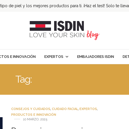
ipo de piel y los mejores productos para ti. ¡Haz el test! Solo te llev
TOS E INNOVACIÓN
EXPERTOS
EMBAJADORES ISDIN
DE
Tag:
RETINAL INTENSE
CONSEJOS Y CUIDADOS
,
CUIDADO FACIAL
,
EXPERTOS
,
PRODUCTOS E INNOVACIÓN
10 MARZO, 2025