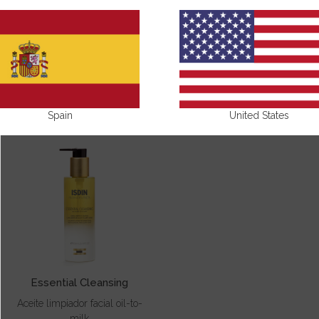
NUESTROS PRODUCTOS CON ACEITE DE
OLIVA
Spain
United States
Essential Cleansing
Aceite limpiador facial oil-to-
milk