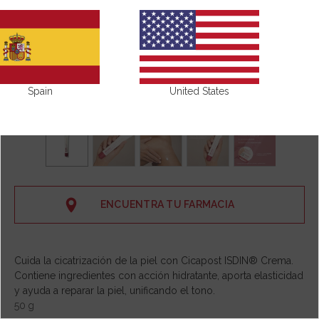
Spain
United States
ENCUENTRA TU FARMACIA
Cuida la cicatrización de la piel con Cicapost ISDIN® Crema.
Contiene ingredientes con acción hidratante, aporta elasticidad
y ayuda a reparar la piel, unificando el tono.
50 g