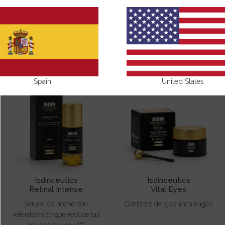
NUESTROS PRODUCTOS CON MELATONINA
Spain
United States
Isdinceutics
Isdinceutics
Retinal Intense
Vital Eyes
Sérum de noche con
Contorno de ojos antiarrugas
retinaldehído que reduce las
arrugas en un 43%