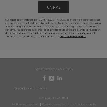
UNIRME
Sus datos serán tratados por ISDIN ARGENTINA, S.A., para remitirle comunicaciones
comerciales personalizadas, elaborando para ello un perfil comercial en atención a la
información que nos facilite, así como a sus hábitos de navegación y preferencias de
consumo. Podrá ejercer sus derechos de protección de datos, incluyendo la revocación
de su consentimiento en cualquier momento, y obtener más información sobre el
tratamiento de sus datos personales en nuestra
.
Política de Privacidad
SÍGUENOS EN LAS REDES
Buscador de farmacias
® Copyright 2026 ISDIN
Política de privacidad
Condiciones de uso
Información sobre IA