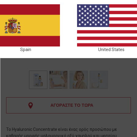
Spain
United States
ΑΓΟΡΑΣΤΕ ΤΟ ΤΩΡΑ
Το Hyaluronic Concentrate είναι ένας ορός προσώπου με
καθαρής μορφής υαλουρονικό οξύ χαμηλού και μεσαίου