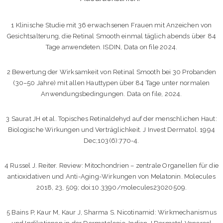
1 Klinische Studie mit 36 erwachsenen Frauen mit Anzeichen von
Gesichtsalterung, die Retinal Smooth einmal täglich abends über 84
Tage anwendeten. ISDIN, Data on file 2024.
2 Bewertung der Wirksamkeit von Retinal Smooth bei 30 Probanden
(30–50 Jahre) mit allen Hauttypen über 84 Tage unter normalen
Anwendungsbedingungen. Data on file, 2024.
3 Saurat JH et al. Topisches Retinaldehyd auf der menschlichen Haut:
Biologische Wirkungen und Verträglichkeit. J Invest Dermatol. 1994
Dec;103(6):770-4.
4 Russel J. Reiter. Review: Mitochondrien – zentrale Organellen für die
antioxidativen und Anti-Aging-Wirkungen von Melatonin. Molecules
2018, 23, 509; doi:10.3390/molecules23020509.
5 Bains P, Kaur M, Kaur J, Sharma S. Nicotinamid: Wirkmechanismus