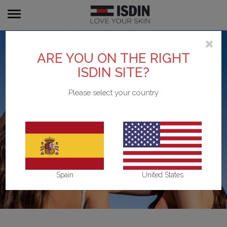
Toggle
navigation
ARE YOU ON THE RIGHT
ISDIN SITE?
Please select your country
Spain
United States