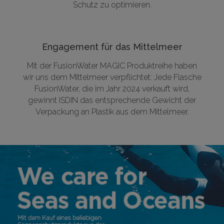
Schutz zu optimieren.
Engagement für das Mittelmeer
Mit der FusionWater MAGIC Produktreihe haben
wir uns dem Mittelmeer verpflichtet: Jede Flasche
FusionWater, die im Jahr 2024 verkauft wird,
gewinnt ISDIN das entsprechende Gewicht der
Verpackung an Plastik aus dem Mittelmeer.