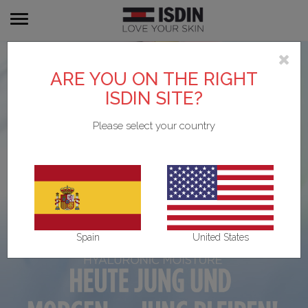
Toggle
navigation
ARE YOU ON THE RIGHT
ISDIN SITE?
Please select your country
Spain
United States