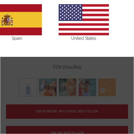
Spain
United States
PZN 16243845
ÜBER MEINE APOTHEKE BESTELLEN
ONLINE BESTELLEN