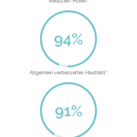
Reduziert Pickel.¹
94
%
Allgemein verbessertes Hautbild.¹
91
%