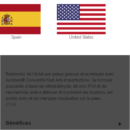
Spain
United States
Redonnez de l'éclat aux peaux grasses et acnéiques avec
Acniben® Concentré Nuit Anti-Imperfections. Sa formule
puissante, à base de rétinaldéhyde, de zinc PCA et de
niacinamide, aide à atténuer et à prévenir les boutons, les
points noirs et les marques résiduelles sur la peau.
27 ml
Bénéfices