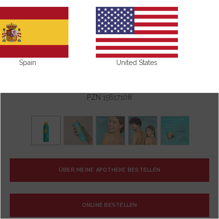
Spain
United States
PZN
15617108
ÜBER MEINE APOTHEKE BESTELLEN
ONLINE BESTELLEN