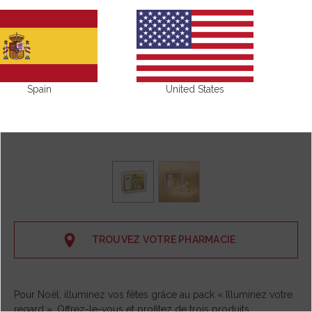
Spain
United States
TROUVEZ VOTRE PHARMACIE
Pour Noël, illuminez vos fêtes grâce au pack « Illuminez votre
regard ». Offrez-le-vous et profitez de trois produits