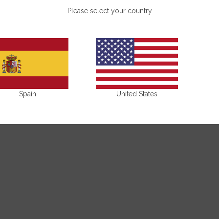
Bénéfices
Please select your country
Conseils d'a
Composition
Partagez-le!
Spain
United States