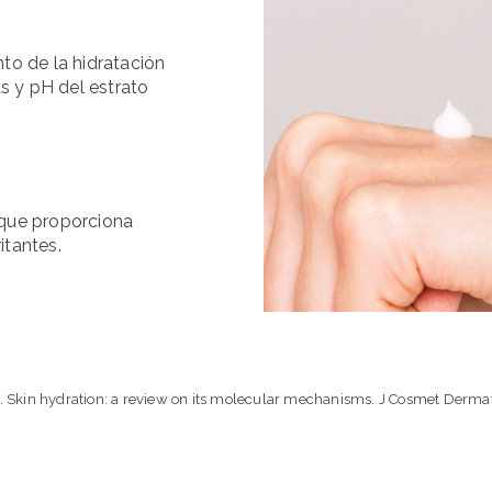
to de la hidratación
as y pH del estrato
 que proporciona
itantes.
al. Skin hydration: a review on its molecular mechanisms. J Cosmet Derma