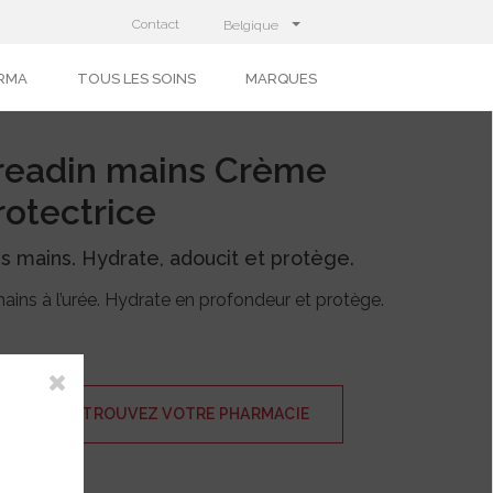
Contact
Belgique
RMA
TOUS LES SOINS
MARQUES
readin mains Crème
otectrice
 mains. Hydrate, adoucit et protège.
ins à l’urée. Hydrate en profondeur et protège.
TROUVEZ VOTRE PHARMACIE