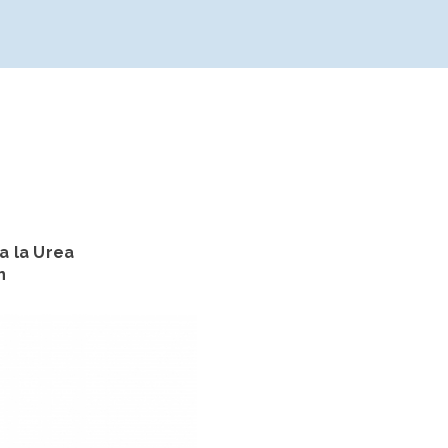
a la Urea
n