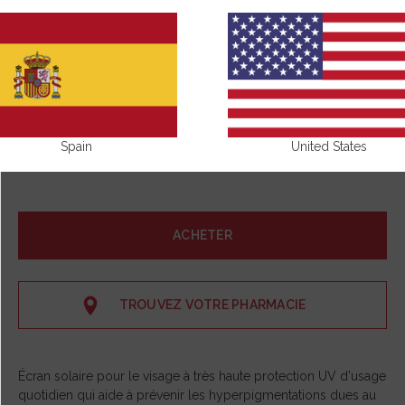
Spain
United States
ACHETER
TROUVEZ VOTRE PHARMACIE
Écran solaire pour le visage à très haute protection UV d'usage
quotidien qui aide à prévenir les hyperpigmentations dues au