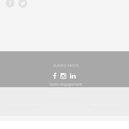
SUIVEZ-NOUS
Notre engagement
® Copyright 2026 ISDIN
Conditions d’utilisation
Politique de confidentialité
Informations sur l'IA
Générative
Cookies
Cookie Manager