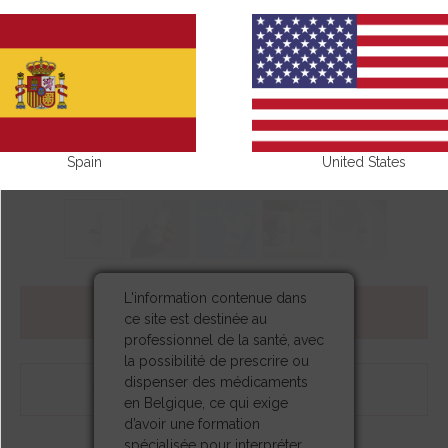
Spain
United States
L'information contenue dans
ACHETER
ce site est destinée au
professionnel de la santé, avec
la possibilité de prescrire ou
dispenser des médicaments
TROUVEZ VOTRE PHARMACIE
en Belgique, ce qui exige
d’avoir une formation
spécialisée pour interpréter