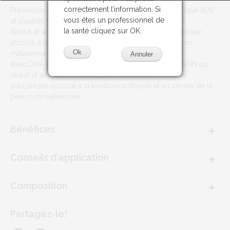
correctement l’information. Si
Prévention et traitement adjuvant de la kératose actinique (KA)
vous êtes un professionnel de
et d’autres formes de cancer non mélanome (NMSC).
la santé cliquez sur OK.
Réduit et améliore le champ de cancérisation subclinique
associé à la kératose actinique et au cancer cutané non
Ok
mélanome.
Annuler
Avec DNA Repairsomes, technologie brevetée par ISDIN qui
réduit et améliore le champ de cancérisation cutanée
subclinique associé à la kératose actinique et au cancer de la
peau non mélanome.
Bénéfices
Conseils d'application
Composition
Partagez-le!