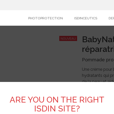
PHOTOPROTECTION
ISDINCEUTICS
DE
BabyNa
réparatr
Pommade prote
Une crème pour l
hydratants qui pr
de la peau et aide
et les rougeurs d
Testé pédiatriq
ARE YOU ON THE RIGHT
Hypoallergénique
ISDIN SITE?