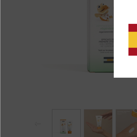
Pr
eviou
s