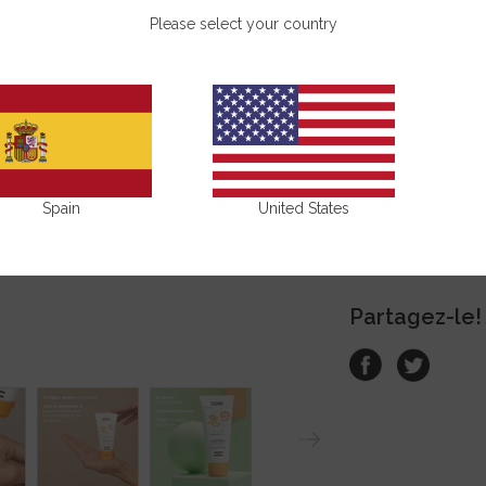
Please select your country
ACHETER
Bénéfices
Conseils d'a
Spain
United States
Composition
Partagez-le!
N
ext