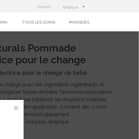
Contact
Belgique
RMA
TOUS LES SOINS
MARQUES
turals Pommade
ice pour le change
ctrice pour le change de bébé
e change avec des ingrédients régénérants et
otège les fesses de bébé, favorise la restauration
 à apaiser les irritations, les éruptions cutanées
ès la première application. Convient dès 0 mois.
uement et dermatologiquement.
. Testé sur une peau atopique.