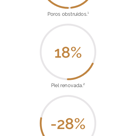
Poros obstruidos.¹
18
%
Piel renovada.²
-28
%