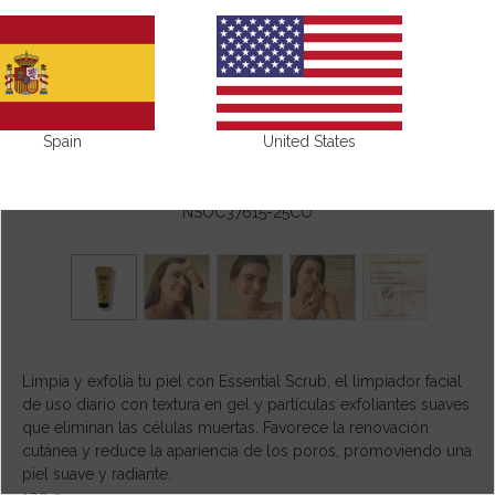
Spain
United States
NSOC37615-25CO
Limpia y exfolia tu piel con Essential Scrub, el limpiador facial
de uso diario con textura en gel y partículas exfoliantes suaves
que eliminan las células muertas. Favorece la renovación
cutánea y reduce la apariencia de los poros, promoviendo una
piel suave y radiante.