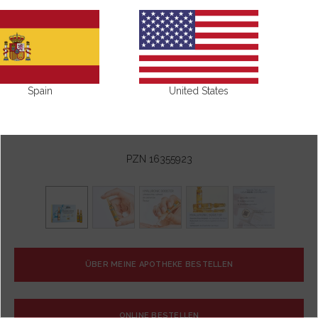
Spain
United States
PZN 16355923
ÜBER MEINE APOTHEKE BESTELLEN
ONLINE BESTELLEN