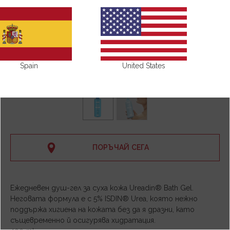
Spain
United States
ПОРЪЧАЙ СЕГА
Ежедневен душ-гел за суха кожа Ureadin® Bath Gel.
Неговата формула е с 5% ISDIN® Urea, която нежно
поддържа хигиена на кожата без да я дразни, като
същевременно й осигурява хидратация.