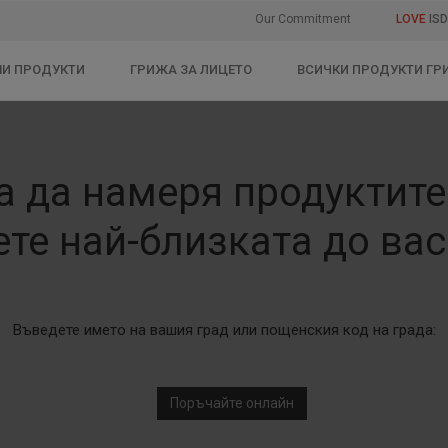
Our Commitment
LOVE
ISD
И ПРОДУКТИ
ГРИЖА ЗА ЛИЦЕТО
ВСИЧКИ ПРОДУКТИ ГР
а да намеря продуктите 
те най-близката до вас
Въведете името на вашия град или пощенския код на града:
Поръчайте онлайн