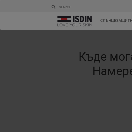
СЛЪНЦЕЗАЩИТН
Къде мог
Намере