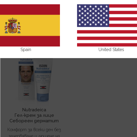
NUTRADEICA
Spain
United States
Nutradeica
Гел-крем за лице
Себореен дерматит
Комфорт за всеки ден без
зачервяване и лющене на