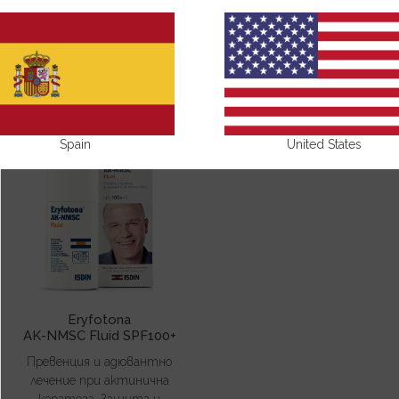
ERYFOTONA
Spain
United States
Eryfotona
AK-NMSC Fluid SPF100+
Превенция и адювантно
лечение при актинична
кератоза. Защита и