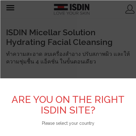
T
o
g
g
l
ISDIN Micellar Solution
e
n
Hydrating Facial Cleansing
a
v
i
ทำความสะอาด ลบเครื่องสำอาง ปรับสภาพผิว และให้
g
a
ความชุ่มชื้น 4 แอ็คชั่น ในขั้นตอนเดียว
t
i
o
n
ARE YOU ON THE RIGHT
ISDIN SITE?
Please select your country