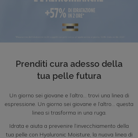
After Sun
Pelle grassa
Protector Labial ISDIN
Colombia
Integratore alimentare
Pelle secca
Germisdin
Croatian - Hrvatski
Psoriasi
Nutratopic
Deutschland
Unghie
Ureadin
España
Prenditi cura adesso della
tua pelle futura
ISDIN Shampoo
France
ISDINCEUTICS
Greece - Ελλάδα
Un giorno sei giovane e l’altro… trovi una linea di
espressione. Un giorno sei giovane e l’altro… questa
Psorisdin
Italia
linea si trasforma in una ruga.
Idrata e aiuta a prevenire l’invecchiamento della
Maroc - al-Magrib
tua pelle con Hyaluronic Moisture, la nuova linea di