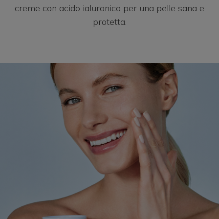
creme con acido ialuronico per una pelle sana e
México
protetta.
Perú
Portugal
South Africa
Thai - ภาษาไทย
United Arab Emirates
United Kingdom
United States