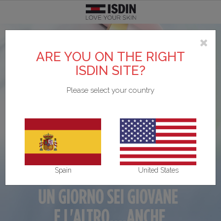
Argentina
SCOPRI DI PIÙ SU ISDIN
TEST PERSONALIZZATI
FOTOPROTEZIONE
CURE SPECIFICHE
BRANDS
CORPO
VISO
ARE YOU ON THE RIGHT
Pelle acneica
Acniben
Il nostro impegno
Test Scopri il fotoprotettore viso adatto a te
Vedi tutto
Vedi tutto
Vedi tutto
Belgique
ISDIN SITE?
Please select your country
Detergenti
Gel da Bagno
Viso
Allergia solare e danno attinico
Antipiojos ISDIN
L'azienda
Test Scopri la tua beauty routine
België
Contorno occhi
Creme e lozioni
Corpo
Antiage
Nutradeica
Unisciti a Love ISDIN
Brasil
Fiale e Sieri
Mani e piedi
Bambini e neonati
Forfora
Si-Nails
Bulgaria - България
Spain
United States
Creme viso
Capelli
Specifica
Macchie e imperfezioni
Fotoprotector ISDIN
Chile
Labbra
Repellente insetti
Labbra
Pelle atopica
Foto Ultra ISDIN
China - 中国