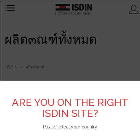
T
o
g
g
l
e
ผลิต๓ณฑ์ทั้งหมด
n
a
v
i
g
a
t
ISDIN
ผลิตภัณฑ์
i
o
n
คัดกรองโดย:
ARE YOU ON THE RIGHT
ISDIN SITE?
Please select your country