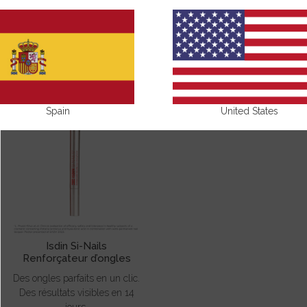
SI-NAILS
Spain
United States
Isdin Si-Nails
Renforçateur d’ongles
Des ongles parfaits en un clic.
Des résultats visibles en 14
jours.